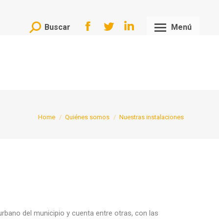
Buscar
Menú
Search:
Facebook
Twitter
Linkedin
page
page
page
opens
opens
opens
in
in
in
new
new
new
window
window
window
You are here:
Home
Quiénes somos
Nuestras instalaciones
rbano del municipio y cuenta entre otras, con las